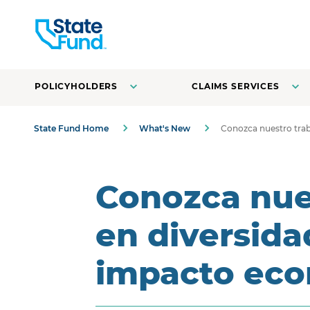
POLICYHOLDERS
CLAIMS SERVICES
State Fund Home
What's New
Conozca nuestro trab
Conozca nue
en diversida
impacto ec