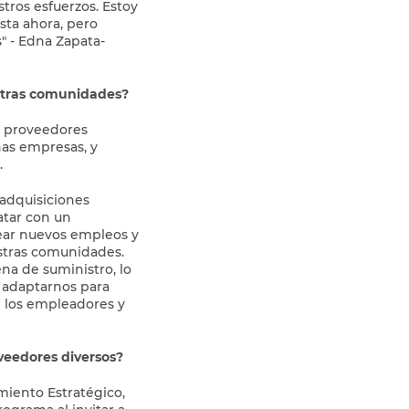
ros esfuerzos. Estoy
sta ahora, pero
" - Edna Zapata-
stras comunidades?
n proveedores
ñas empresas, y
.
adquisiciones
atar con un
ear nuevos empleos y
stras comunidades.
na de suministro, lo
e adaptarnos para
e los empleadores y
veedores diversos?
miento Estratégico,