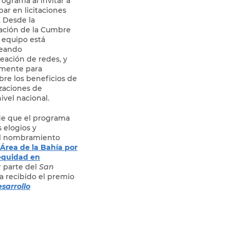
rograma al invitar a
par en licitaciones
 Desde la
ización de la Cumbre
 equipo está
reando
reación de redes, y
amente para
bre los beneficios de
izaciones de
ivel nacional.
sde que el programa
 elogios y
 el nombramiento
 Área de la Bahía por
 equidad en
 parte del
San
a recibido el premio
sarrollo