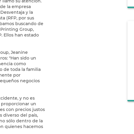
llamó su atención.
a de la empresa
Desventaja y la
ta (RFP, por sus
stábamos buscando de
 Printing Group,
P. Ellos han estado
roup, Jeanine
ros: "Han sido un
anencia como
de toda la familia
mente por
 pequeños negocios
cidente, y no es
e proporcionar un
s con precios justos
 diverso del país,
no sólo dentro de la
con quienes hacemos