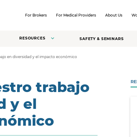
SKIP TO CONTENT
For Brokers
For Medical Providers
About Us
Wo
RESOURCES
SAFETY & SEMINARS
ajo en diversidad y el impacto económico
stro trabajo
RE
d y el
onómico