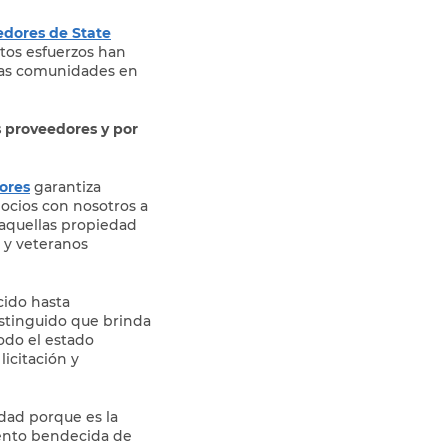
edores de State
tos esfuerzos han
 las comunidades en
 proveedores y por
ores
garantiza
ocios con nosotros a
s aquellas propiedad
 y veteranos
cido hasta
stinguido que brinda
odo el estado
icitación y
idad porque es la
iento bendecida de